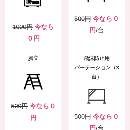
500円
今なら０
1000円
今なら
円
/台
０円
脚立
飛沫防止用
パーテーション（3
台）
500円
今なら０
500円
今なら０
円
円
/台