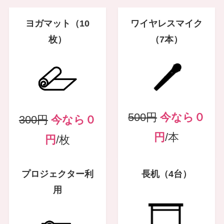
ヨガマット（10
ワイヤレスマイク
枚）
（7本）
500円
今なら
０
300円
今なら０
円
/本
円
/枚
プロジェクター利
長机（4台）
用